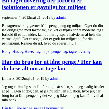
En tagrenovering der forbedrer
isolationen er gavnligt for miljøet
Posted
september 4, 2012
maj 21, 2019
by
admin
on
En tagrenovering gavner både pengepung og miljøet. Øger du din
isoleringsgrad med faktor tre, hvilket er typisk for et moderne tag i
forhold til et lidt ældre, kan du hurtigt spare halvdelen af hele din
varmeudgift. Det er noget, der er godt for miljøet og for din
pengepung. Regner du ud, hvad du sparer i […]
Posted
Tagged
Bolig
,
Hus og Have
,
Tag
miljø
,
penge
,
tag
,
tagrenovering
in
Har du brug for at låne penge? Her kan
du læse alt om at tage lån
Posted
januar 3, 2012
maj 21, 2019
by
admin
on
Jeg tog et rimelig stort lån for nogle år siden, som jeg stadig betaler
af på. Sagen er dog den, at jeg nu står i en situation, hvor jeg har
brug for at låne penge, og det ved jeg ikke, om jeg kan få lov til af
min bank.
Posted
Tagged
til
Lån
lån
,
låne penge
,
penge
1 kommentar