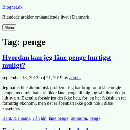
Skip
Blognet.dk
to
Blandede artikler omhandlende livet i Danmark
content
Menu
Tag:
penge
Hvordan kan jeg låne penge hurtigst
muligt?
Posted
september 18, 2012
maj 21, 2019
by
admin
on
Jeg har et lille økonomisk problem. Jeg har brug for at låne nogle
penge, men min bank vil ikke låne penge til mig, og så bliver det jo
lidt svært. Egentlig forstår jeg det ikke helt, for jeg har faktisk en ret
fornuftig økonomi, men det er åbenbart ikke godt nok i disse
krisetider.
Posted
Tagged
Bank & Finans
,
Lån
lån
,
låne penge
,
økonomi
,
penge
in