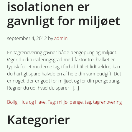
isolationen er
gavnligt for miljøet
Posted
september 4, 2012
by
admin
on
En tagrenovering gavner både pengepung og miljøet.
Øger du din isoleringsgrad med faktor tre, hvilket er
typisk for et moderne tag i forhold til et lidt ældre, kan
du hurtigt spare halvdelen af hele din varmeudgift. Det
er noget, der er godt for miljøet og for din pengepung.
Regner du ud, hvad du sparer i […]
Posted
Tagged
Bolig
,
Hus og Have
,
Tag
miljø
,
penge
,
tag
,
tagrenovering
in
Kategorier