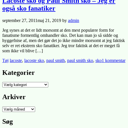
Lacoste sko og Paul Smith sko – Jeg er
også sko fanatiker
Posted
september 27, 2011
maj 21, 2019
by
admin
on
Jeg synes at det er lidt morsomt at den mest populære form for
fanatisme formentlig omhandler sko. Det kan man jo så sidde og
hyggefnise af, men det gør det jo ikke mindre morsomt at jeg faktisk
selv er ret ekstrem sko fanatiker. Jeg tror faktisk at det er meget få
som ikke vil blive […]
Posted
Tagged
ti
Tøj
lacoste
,
lacoste sko
,
paul smith
,
paul smith sko
,
sko
1 kommentar
in
L
s
Kategorier
o
P
Kategorier
S
s
Arkiver
–
J
e
Arkiver
o
s
Søg
f