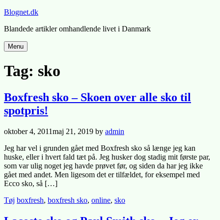
Skip
Blognet.dk
to
Blandede artikler omhandlende livet i Danmark
content
Menu
Tag:
sko
Boxfresh sko – Skoen over alle sko til
spotpris!
Posted
oktober 4, 2011
maj 21, 2019
by
admin
on
Jeg har vel i grunden gået med Boxfresh sko så længe jeg kan
huske, eller i hvert fald tæt på. Jeg husker dog stadig mit første par,
som var ulig noget jeg havde prøvet før, og siden da har jeg ikke
gået med andet. Men ligesom det er tilfældet, for eksempel med
Ecco sko, så […]
Posted
Tagged
Tøj
boxfresh
,
boxfresh sko
,
online
,
sko
in