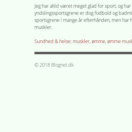
Jeg har altid været meget glad for sport, og har 
yndslingssportsgrene er dog fodbold og badmint
sportsgrene i mange år efterhånden, men har
muskler.
Posted
Tagged
Sundhed & helse
muskler
,
ømme
,
ømme musk
in
© 2018 Blognet.dk