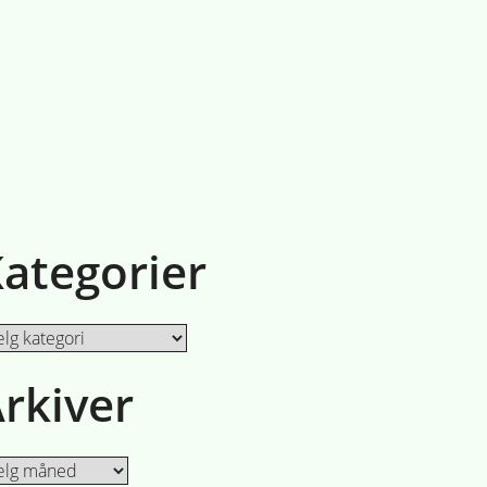
ategorier
egorier
rkiver
iver