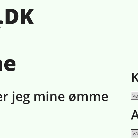
.DK
k
e
K
r jeg mine ømme
Kat
A
Ark