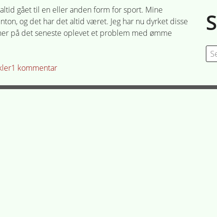
altid gået til en eller anden form for sport. Mine
on, og det har det altid været. Jeg har nu dyrket disse
 her på det seneste oplevet et problem med ømme
Se
for
til
ler
1 kommentar
Hvordan
kommer
jeg
mine
ømme
muskler
til
livs?