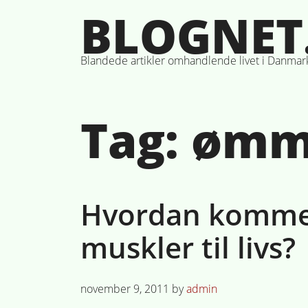
Skip
BLOGNET
to
content
Blandede artikler omhandlende livet i Danmar
Tag:
ømm
Hvordan komme
muskler til livs?
Posted
november 9, 2011
by
admin
on