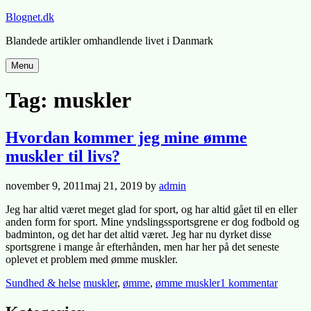
Skip
Blognet.dk
to
Blandede artikler omhandlende livet i Danmark
content
Menu
Tag:
muskler
Hvordan kommer jeg mine ømme
muskler til livs?
Posted
november 9, 2011
maj 21, 2019
by
admin
on
Jeg har altid været meget glad for sport, og har altid gået til en eller
anden form for sport. Mine yndslingssportsgrene er dog fodbold og
badminton, og det har det altid været. Jeg har nu dyrket disse
sportsgrene i mange år efterhånden, men har her på det seneste
oplevet et problem med ømme muskler.
Posted
Tagged
til
Sundhed & helse
muskler
,
ømme
,
ømme muskler
1 kommentar
in
Hvorda
komme