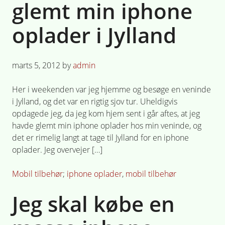
glemt min iphone
oplader i Jylland
Posted
marts 5, 2012
by
admin
on
Her i weekenden var jeg hjemme og besøge en veninde
i Jylland, og det var en rigtig sjov tur. Uheldigvis
opdagede jeg, da jeg kom hjem sent i går aftes, at jeg
havde glemt min iphone oplader hos min veninde, og
det er rimelig langt at tage til Jylland for en iphone
oplader. Jeg overvejer […]
Posted
Tagged
Mobil tilbehør
iphone oplader
,
mobil tilbehør
in
Jeg skal købe en