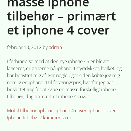
masse iphone
tilbehør – primært
et iphone 4 cover
Posted
februar 13, 2012
by
admin
on
I forbindelse med at den nye iphone 4S er blevet
lanceret, er priserne på iphone 4 styrtdykket, hvilket jeg
har benyttet mig af. For nogle uger siden købte jeg mig
nemlig en iphone 4 til foræringspris, hvorfor jeg har
besluttet mig for at købe en masse forskelligt iphone
tilbehør, dog primært et iphone 4 cover.
Posted
Tagged
Mobil tilbehør
iphone
,
iphone 4 cover
,
iphone cover
,
in
til
Iphone tilbehør
2 kommentarer
Jeg