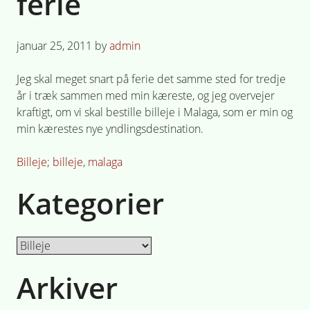
ferie
Posted
januar 25, 2011
by
admin
on
Jeg skal meget snart på ferie det samme sted for tredje
år i træk sammen med min kæreste, og jeg overvejer
kraftigt, om vi skal bestille billeje i Malaga, som er min og
min kærestes nye yndlingsdestination.
Posted
Tagged
Billeje
billeje
,
malaga
in
Kategorier
Kategorier
Arkiver