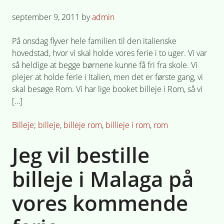
Posted
september 9, 2011
by
admin
on
På onsdag flyver hele familien til den italienske
hovedstad, hvor vi skal holde vores ferie i to uger. Vi var
så heldige at begge børnene kunne få fri fra skole. Vi
plejer at holde ferie i Italien, men det er første gang, vi
skal besøge Rom. Vi har lige booket billeje i Rom, så vi
[…]
Posted
Tagged
Billeje
billeje
,
billeje rom
,
billieje i rom
,
rom
in
Jeg vil bestille
billeje i Malaga på
vores kommende