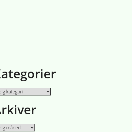
ategorier
egorier
rkiver
iver