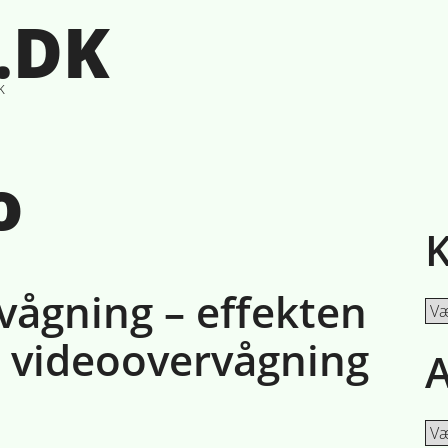
.DK
k
o
K
vågning – effekten
Kat
 videoovervågning
A
Ark