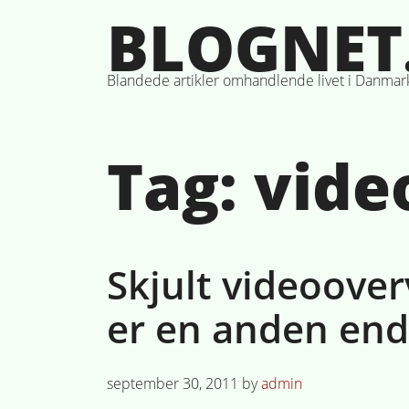
Skip
BLOGNET
to
content
Blandede artikler omhandlende livet i Danmar
Tag:
vide
Skjult videoover
er en anden end
Posted
september 30, 2011
by
admin
on