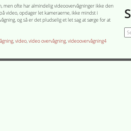
, men ofte har almindelig videoovervågninger ikke den
 på video, opdager let kameraerne, ikke mindst i
gning, og så er det pludselig et let sag at sørge for at
Se
for
vågning
,
video
,
video overvågning
,
videoovervågning
4