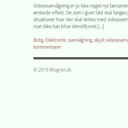
Videoovervågning er jo ikke noget nyt fænomen
ønskede effekt. De som i givet fald skal fanges
situationer hvor der skal skiltes med videoovervå
man ikke kan blive identificeret […]
Posted
Tagged
Bolig
,
Elektronik
overvågning
,
skjult videoover
in
til
kommentarer
Skjult
videoovervågning
–
© 2018 Blognet.dk
effekten
er
en
anden
end
videoovervågning