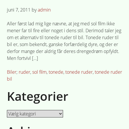
Posted
juni 7, 2011
by
admin
on
Aller først lad mig lige nævne, at jeg med sol film ikke
mener far til fire eller noget i dens stil. Derimod taler jeg
om et alternativ til tonede ruder til bil. Tonede ruder til
bil er, som bekendt, ganske forfærdelig dyre, og der er
derfor mange der aldrig får deres drengedrøm opfyldt.
Men fortvivl […]
Posted
Tagged
Biler
ruder
,
sol film
,
tonede
,
tonede ruder
,
tonede ruder
in
bil
Kategorier
Kategorier