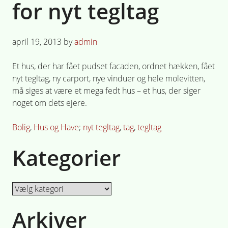
for nyt tegltag
Posted
april 19, 2013
by
admin
on
Et hus, der har fået pudset facaden, ordnet hækken, fået
nyt tegltag, ny carport, nye vinduer og hele molevitten,
må siges at være et mega fedt hus – et hus, der siger
noget om dets ejere.
Posted
Tagged
Bolig
,
Hus og Have
nyt tegltag
,
tag
,
tegltag
in
Kategorier
Kategorier
Arkiver