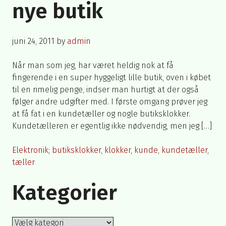
nye butik
Posted
juni 24, 2011
by
admin
on
Når man som jeg, har været heldig nok at få
fingerende i en super hyggeligt lille butik, oven i købet
til en rimelig penge, indser man hurtigt at der også
følger andre udgifter med. I første omgang prøver jeg
at få fat i en kundetæller og nogle butiksklokker.
Kundetælleren er egentlig ikke nødvendig, men jeg […]
Posted
Tagged
Elektronik
butiksklokker
,
klokker
,
kunde
,
kundetæller
,
in
tæller
Kategorier
Kategorier