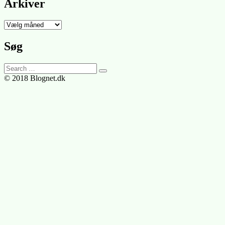
Arkiver
Arkiver
Søg
Search
for:
© 2018 Blognet.dk