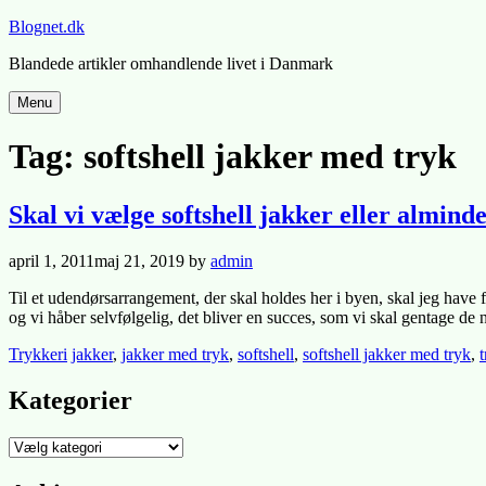
Skip
Blognet.dk
to
Blandede artikler omhandlende livet i Danmark
content
Menu
Tag:
softshell jakker med tryk
Skal vi vælge softshell jakker eller almind
Posted
april 1, 2011
maj 21, 2019
by
admin
on
Til et udendørsarrangement, der skal holdes her i byen, skal jeg have fu
og vi håber selvfølgelig, det bliver en succes, som vi skal gentage de
Posted
Tagged
Trykkeri
jakker
,
jakker med tryk
,
softshell
,
softshell jakker med tryk
,
in
Kategorier
Kategorier