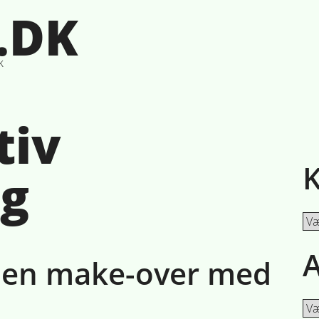
.DK
k
tiv
K
ng
Kat
A
r en make-over med
Ark