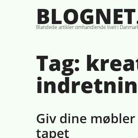
Skip
BLOGNET
to
content
Blandede artikler omhandlende livet i Danmar
Tag:
krea
indretni
Giv dine møble
tapet