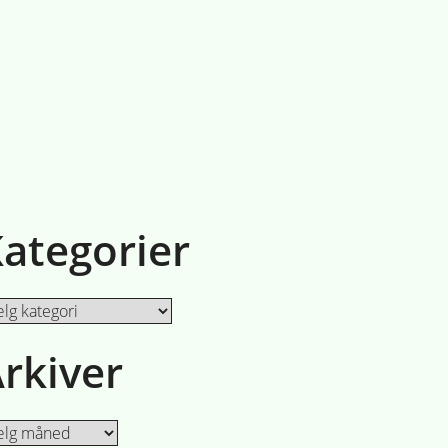
ategorier
egorier
rkiver
iver