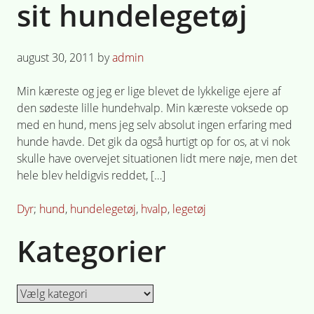
sit hundelegetøj
Posted
august 30, 2011
by
admin
on
Min kæreste og jeg er lige blevet de lykkelige ejere af
den sødeste lille hundehvalp. Min kæreste voksede op
med en hund, mens jeg selv absolut ingen erfaring med
hunde havde. Det gik da også hurtigt op for os, at vi nok
skulle have overvejet situationen lidt mere nøje, men det
hele blev heldigvis reddet, […]
Posted
Tagged
Dyr
hund
,
hundelegetøj
,
hvalp
,
legetøj
in
Kategorier
Kategorier