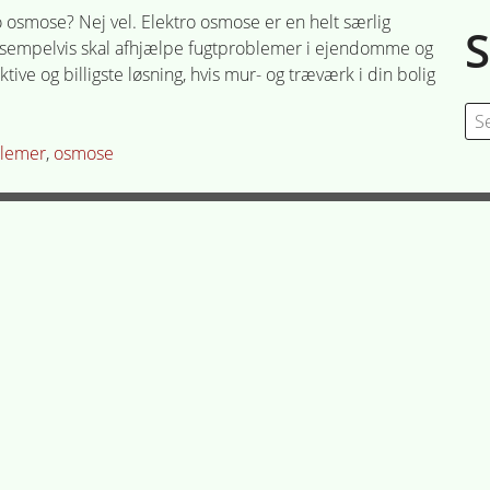
 osmose? Nej vel. Elektro osmose er en helt særlig
 eksempelvis skal afhjælpe fugtproblemer i ejendomme og
ve og billigste løsning, hvis mur- og træværk i din bolig
Se
for
blemer
,
osmose