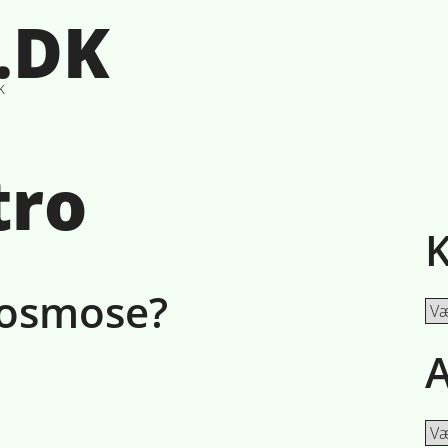
.DK
k
tro
K
 osmose?
Kat
A
Ark