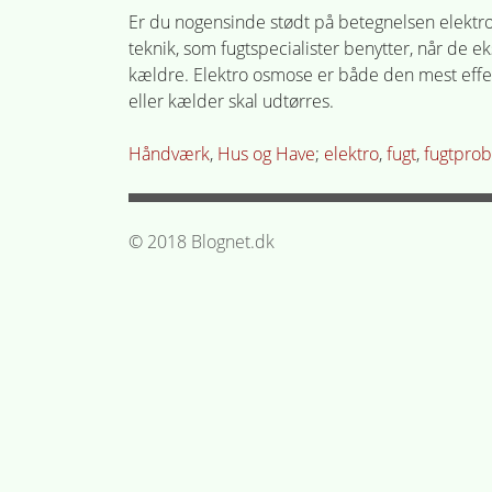
Er du nogensinde stødt på betegnelsen elektro
teknik, som fugtspecialister benytter, når de
kældre. Elektro osmose er både den mest effekti
eller kælder skal udtørres.
Posted
Tagged
Håndværk
,
Hus og Have
elektro
,
fugt
,
fugtpro
in
© 2018 Blognet.dk