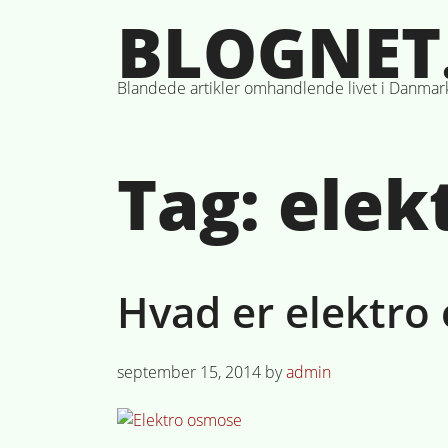
Skip
BLOGNET
to
content
Blandede artikler omhandlende livet i Danmar
Tag:
elek
Hvad er elektro
Posted
september 15, 2014
by
admin
on