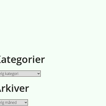
ategorier
egorier
rkiver
iver