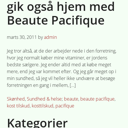
gik også hjem med
Beaute Pacifique
Posted
marts 30, 2011
by
admin
on
Jeg tror altså, at de der arbejder nede i den forretning,
hvor jeg normalt køber mine vitaminer, er jordens
bedste sælgere. Jeg ender altid med at købe meget
mere, end jeg var kommet efter. Og jeg går meget op i
min sundhed, så jeg vil heller ikke undvære at besøge
forretningen en gang i mellem, […]
Posted
Tagged
Skønhed
,
Sundhed & helse
beaute
,
beaute pacifique
,
in
kost tilskud
,
kosttilskud
,
pacifique
Kategorier