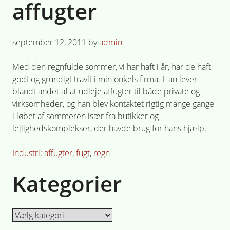
affugter
Posted
september 12, 2011
by
admin
on
Med den regnfulde sommer, vi har haft i år, har de haft
godt og grundigt travlt i min onkels firma. Han lever
blandt andet af at udleje affugter til både private og
virksomheder, og han blev kontaktet rigtig mange gange
i løbet af sommeren især fra butikker og
lejlighedskomplekser, der havde brug for hans hjælp.
Posted
Tagged
Industri
affugter
,
fugt
,
regn
in
Kategorier
Kategorier