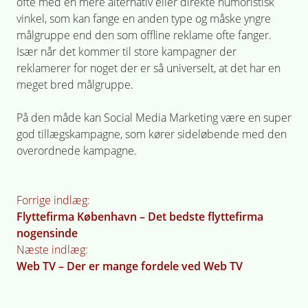
ofte med en mere alternativ eller direkte humoristisk
vinkel, som kan fange en anden type og måske yngre
målgruppe end den som offline reklame ofte fanger.
Især når det kommer til store kampagner der
reklamerer for noget der er så universelt, at det har en
meget bred målgruppe.
På den måde kan Social Media Marketing være en super
god tillægskampagne, som kører sideløbende med den
overordnede kampagne.
Indlægsnavigation
Forrige indlæg:
Flyttefirma København – Det bedste flyttefirma
nogensinde
Næste indlæg:
Web TV – Der er mange fordele ved Web TV