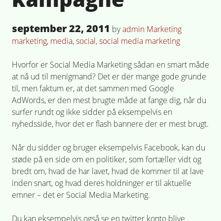
Posted
september 22, 2011
Posted
Tagged
by
admin
Marketing
on
in
marketing
,
media
,
social
,
social media marketing
Hvorfor er Social Media Marketing sådan en smart måde
at nå ud til menigmand? Det er der mange gode grunde
til, men faktum er, at det sammen med Google
AdWords, er den mest brugte måde at fange dig, når du
surfer rundt og ikke sidder på eksempelvis en
nyhedsside, hvor det er flash bannere der er mest brugt.
Når du sidder og bruger eksempelvis Facebook, kan du
støde på en side om en politiker, som fortæller vidt og
bredt om, hvad de har lavet, hvad de kommer til at lave
inden snart, og hvad deres holdninger er til aktuelle
emner – det er Social Media Marketing.
Du kan eksempelvis også se en twitter konto blive