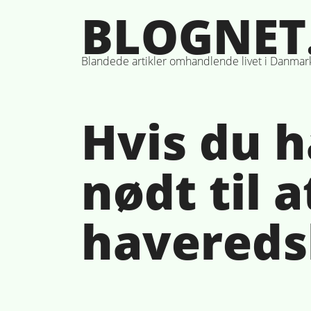
Skip
BLOGNET
to
content
Blandede artikler omhandlende livet i Danmar
Hvis du h
nødt til 
havereds