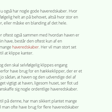
at du også har nogle gode haveredskaber. Hvor
ølgelig helt an på behovet, altså hvor stor en
r, eller måske en blanding af det hele.
er oftest også sammen med hvordan haven er
in have, består den oftest kun af en
g mange
haveredskaber
. Her vil man stort set
l at klippe kanter.
 den skal selvfølgelig klippes engang
derfor have brug for en hækkeklipper, der er et
 jo sådan, at haven og den udvendige del af
t vigtigt at haven, ligesom huset, ser flot ud
nskaffe sig nogle ordentlige haveredskaber.
il på denne, har man sikkert plantet mange
il man ofte have brug for flere haveredskaber