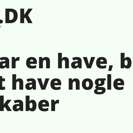
.DK
k
ar en have, b
at have nogle
kaber