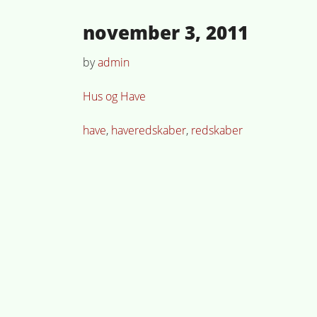
Posted
november 3, 2011
on
by
admin
Posted
Hus og Have
in
Tagged
have
,
haveredskaber
,
redskaber