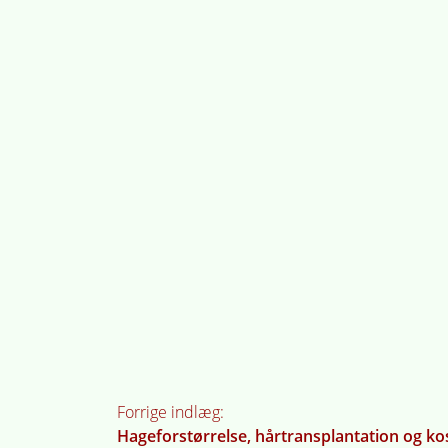
Indlægsnavigati
Forrige indlæg:
Hageforstørrelse, hårtransplantation og kos