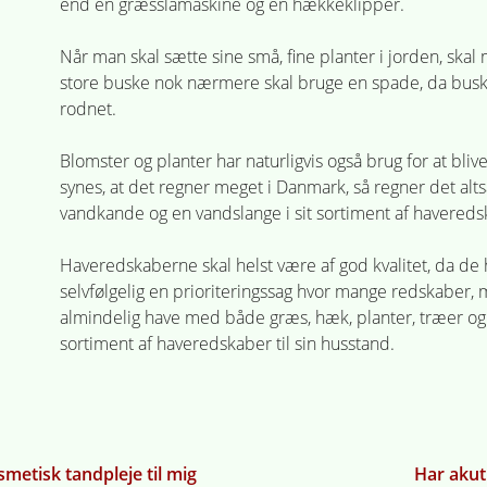
end en græsslåmaskine og en hækkeklipper.
Når man skal sætte sine små, fine planter i jorden, skal 
store buske nok nærmere skal bruge en spade, da buske
rodnet.
Blomster og planter har naturligvis også brug for at bl
synes, at det regner meget i Danmark, så regner det alt
vandkande og en vandslange i sit sortiment af havereds
Haveredskaberne skal helst være af god kvalitet, da de
selvfølgelig en prioriteringssag hvor mange redskaber,
almindelig have med både græs, hæk, planter, træer og b
sortiment af haveredskaber til sin husstand.
on
metisk tandpleje til mig
Har akut