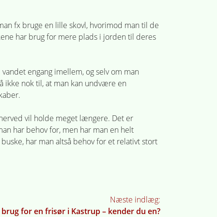
man fx bruge en lille skovl, hvorimod man til de
ne har brug for mere plads i jorden til deres
ive vandet engang imellem, og selv om man
så ikke nok til, at man kan undvære en
kaber.
 herved vil holde meget længere. Det er
 man har behov for, men har man en helt
uske, har man altså behov for et relativt stort
Næste indlæg:
 brug for en frisør i Kastrup – kender du en?