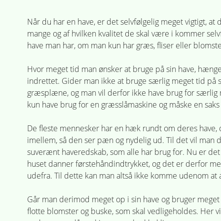
Når du har en have, er det selvfølgelig meget vigtigt, 
mange og af hvilken kvalitet de skal være i kommer selvf
have man har, om man kun har græs, fliser eller blomste
Hvor meget tid man ønsker at bruge på sin have, hæng
indrettet. Gider man ikke at bruge særlig meget tid på s
græsplæne, og man vil derfor ikke have brug for særli
kun have brug for en græsslåmaskine og måske en saks ti
De fleste mennesker har en hæk rundt om deres have, og
imellem, så den ser pæn og nydelig ud. Til det vil man 
suverænt haveredskab, som alle har brug for. Nu er det
huset danner førstehåndindtrykket, og det er derfor mege
udefra. Til dette kan man altså ikke komme udenom at a
Går man derimod meget op i sin have og bruger meget t
flotte blomster og buske, som skal vedligeholdes. Her v