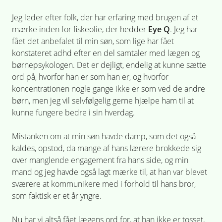
Jeg leder efter folk, der har erfaring med brugen af et
mærke inden for fiskeolie, der hedder
Eye Q
. Jeg har
fået det anbefalet til min søn, som lige har fået
konstateret adhd efter en del samtaler med lægen og
børnepsykologen. Det er dejligt, endelig at kunne sætte
ord på, hvorfor han er som han er, og hvorfor
koncentrationen nogle gange ikke er som ved de andre
børn, men jeg vil selvfølgelig gerne hjælpe ham til at
kunne fungere bedre i sin hverdag.
Mistanken om at min søn havde damp, som det også
kaldes, opstod, da mange af hans lærere brokkede sig
over manglende engagement fra hans side, og min
mand og jeg havde også lagt mærke til, at han var blevet
sværere at kommunikere med i forhold til hans bror,
som faktisk er et år yngre.
Nu har vi altså fået lægens ord for, at han ikke er tosset,