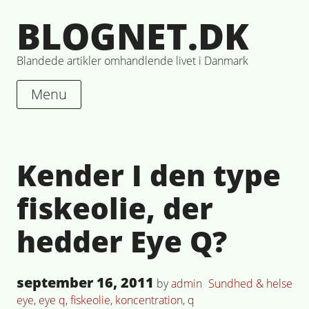
Skip
BLOGNET.DK
to
content
Blandede artikler omhandlende livet i Danmark
Menu
Kender I den type
fiskeolie, der
hedder Eye Q?
Posted
september 16, 2011
Posted
Ta
by
admin
Sundhed & helse
on
in
eye
,
eye q
,
fiskeolie
,
koncentration
,
q