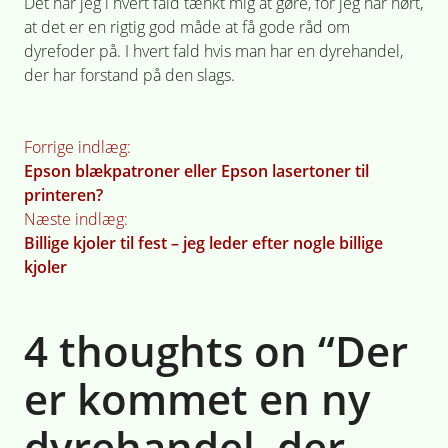
Det har jeg i hvert fald tænkt mig at gøre, for jeg har hørt,
at det er en rigtig god måde at få gode råd om
dyrefoder på. I hvert fald hvis man har en dyrehandel,
der har forstand på den slags.
Indlægsnavigation
Forrige indlæg:
Epson blækpatroner eller Epson lasertoner til
printeren?
Næste indlæg:
Billige kjoler til fest – jeg leder efter nogle billige
kjoler
4 thoughts on “
Der
er kommet en ny
dyrehandel, der