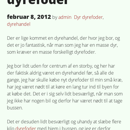
Posted
februar 8, 2012
Posted
Tagged
by
admin
Dyr
dyrefoder
,
on
in
dyrehandel
Der er lige kommet en dyrehandel, der hvor jeg bor, og
det er jo fantastisk, når man som jeg har en masse dyr,
som kræver en masse forskelligt dyrefoder.
Jeg bor lidt uden for centrum af en storby, og her har
der faktisk aldrig været en dyrehandel før, så alle de
gange, jeg har skulle købe nyt dyrefoder til min små kræ,
har jeg været nødt til at køre en lang tur ind til byen for
at købe det. Det er i sig selv lidt besværligt, når man som
jeg ikke har nogen bil og derfor har været nødt til at tage
bussen.
Det er desuden lidt besværligt og uhandy at slæbe flere
kilo
dyrefoder
med hjem i bussen, og jeg er derfor