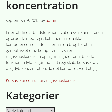
koncentration
Posted
september 9, 2013
by
admin
on
Er en af dine arbejdsfunktioner, at du skal kunne forstå
og arbejde med regnskab, men har du ikke
kompetencerne til det, eller har du brug for at få
genopfrisket dine kompetencer, så er et
regnskabskursus en oplagt mulighed for at besidde
funktionen fyldestgørende. Et regnskabskursus kræver
dog dyb koncentration, da det kan være svært at […]
Posted
Tagged
Kursus
koncentration
,
regnskabskursus
in
Kategorier
Kategorier