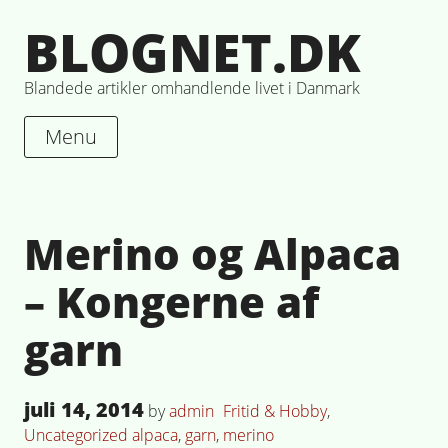
Skip
BLOGNET.DK
to
content
Blandede artikler omhandlende livet i Danmark
Menu
Merino og Alpaca
– Kongerne af
garn
Posted
juli 14, 2014
Posted
by
admin
Fritid & Hobby
,
on
in
Tagged
Uncategorized
alpaca
,
garn
,
merino