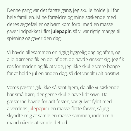
Denne gang var det første gang, jeg skulle holde jul for
hele familien. Mine forældre og mine søskende med
deres ægtefæller og børn kom forbi med en masse
gaver indpakket i flot
julepapir
, så vi var rigtig mange til
spisning og gaver den dag.
Vi havde allesammen en rigtig hyggelig dag og aften, og
alle børnene fik en del af det, de havde ønsket sig. Jeg fik
ros for maden og fik at vide, jeg ikke skulle være bange
for at holde jul en anden dag, så det var alt i alt positivt.
Vores gæster gik ikke så sent hjem, da alle vi søskende
har små børn, der gerne skulle have lidt søvn. Da
gæsterne havde forladt festen, var gulvet fyldt med
alverdens
julepapir
i en masse flotte farver, så jeg
skyndte mig at samle en masse sammen, inden min
mand nåede at smide det ud.