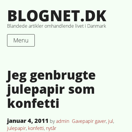
Skip
BLOGNET.DK
to
content
Blandede artikler omhandlende livet i Danmark
Menu
Jeg genbrugte
julepapir som
konfetti
Posted
januar 4, 2011
Posted
Tagged
by
admin
Gavepapir
gaver
,
jul
,
on
in
julepapir
,
konfetti
,
nytår