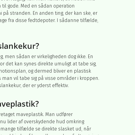
 til gode. Med en sådan operation
i på stranden. En anden ting, der kan ske, er
age fra disse fedtdepoter. I sådanne tilfælde,
 slankekur?
ig, men sådan er virkeligheden dog ikke. En
r det kan synes direkte umuligt at tabe sig,
motionsplan, og dermed bliver en plastisk
an vil tabe sig på visse områder i kroppen.
ankekur, der er yderst effektiv.
veplastik?
oretaget maveplastik. Man udfører
og nu lider af overskydende hud omkring
ange tilfælde se direkte slasket ud, når