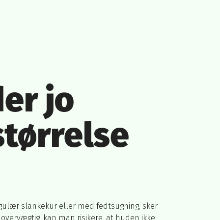
der jo
størrelse
gulær slankekur eller med fedtsugning, sker
overvægtig, kan man risikere, at huden ikke