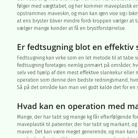
følger med vægttabet, og her kommer maveplastik en
opstrammes maveskin, og man kan igen vise sig i bikin
at ens bryster bliver mindre fordi kroppen vælger at t
vælger mange kvinder at få en brystforstørrelse.
Er fedtsugning blot en effektiv
Fedtsugning kan virke som en let metode til at tabe s
fedtsugning foretages nemlig primært på områder, hvo
selv ved hjælp af den mest effektive slankekur eller 
operation som denne den bedste redningsmand, hvis m
Så på det område kan man vel godt kalde det for en sl
Hvad kan en operation med ma
Mange, der har tabt sig mange kg får efterfølgende f
maveplastik til patienter, der har tabt sig markant, 
maven. Det kan være meget generende, og man kan i m