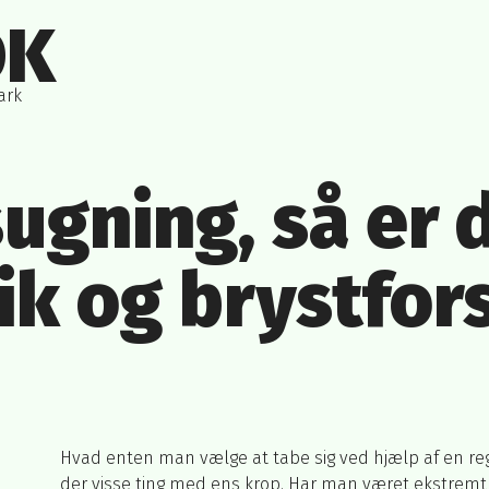
DK
ark
ugning, så er 
k og brystfor
Hvad enten man vælge at tabe sig ved hjælp af en re
der visse ting med ens krop. Har man været ekstremt 