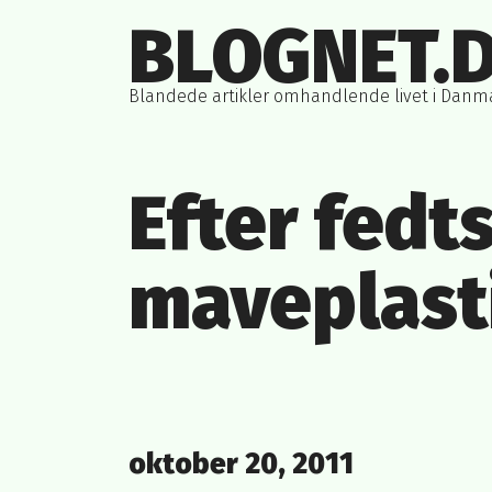
Skip
BLOGNET.
to
content
Blandede artikler omhandlende livet i Danm
Efter fedts
maveplasti
Posted
oktober 20, 2011