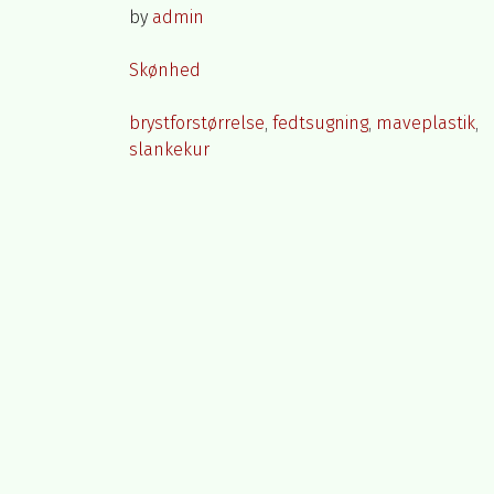
on
by
admin
Posted
Skønhed
in
Tagged
brystforstørrelse
,
fedtsugning
,
maveplastik
,
slankekur