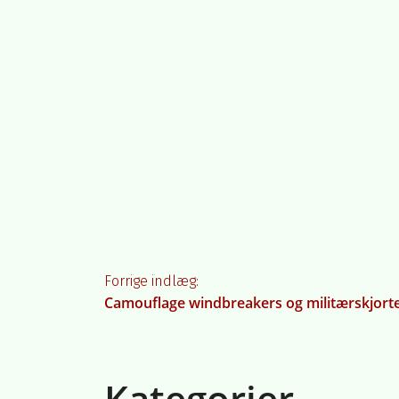
Indlægsnavigati
Forrige indlæg:
Camouflage windbreakers og militærskjorter 
Kategorier