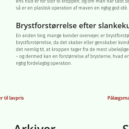
ens hud er for stor til kroppen, og om man har tabt s
så er en plastisk operation af maven en rigtig god idé.
Brystforstørrelse efter slankek
En anden ting, mange kvinder overvejer, er brystforst
brystforstørrelse, da det skaber eller genskaber kvin
det nemlig tit, at kroppen tager fra de mest ubelejlig
– og dermed kan en forstørrelse af brysterne, hvad en
rigtig fordelagtig operation.
on
til lavpris
Pålægsmas
Arkiver