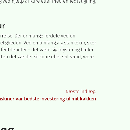
ig ved hjælp af kure eller med en fedtsugning,
ur
ørrelse. Der er mange fordele ved en
deligheden. Ved en omfangsrig slankekur, sker
e fedtdepoter – det være sig bryster og baller
ten det gælder silikone eller saltvand, være
Næste indlæg:
kiner var bedste investering til mit køkken
Søg