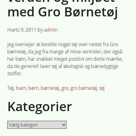
med Gro Børnetøj
Posted
marts 9, 2011
by
admin
on
Jeg overvejer at bestille noget tøj over nettet fra Gro
børnetøj, da jeg fra mange af mine veninder, der også
har børn, har snakket meget positivt om dette mærke,
da de generelt laver tøj af økologisk og bæredygtige
stoffer.
Posted
Tagged
Tøj
barn
,
børn
,
børnetøj
,
gro
,
gro børnetøj
,
tøj
in
Kategorier
Kategorier