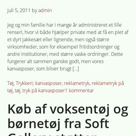
Posted
juli 5, 2011
by
admin
on
Jeg og min familie har i mange år administreret et lille
renseri, hvor vi både hjælper private med at få en plet af
et dyrt jakkesæt eller lignende, men også større
virksomheder, som for eksempel fritidsordninger og
andre institutioner, med større vaske ordninger. Dette
fungerer alt sammen ganske godt, men vores
kanvasposer, som bliver brugt […]
Posted
Tagged
Tøj
,
Trykkeri
kanvasposer
,
reklametryk
,
reklametryk på
in
til
tøj
,
tøj
,
tryk på kanvasposer
1 kommentar
Reklametryk
Køb af voksentøj og
på
tøj
børnetøj fra Soft
og
tryk
på