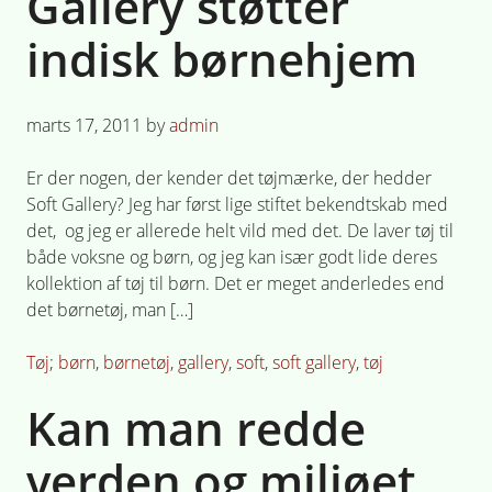
Gallery støtter
kanvasposer
indisk børnehjem
Posted
marts 17, 2011
by
admin
on
Er der nogen, der kender det tøjmærke, der hedder
Soft Gallery? Jeg har først lige stiftet bekendtskab med
det, og jeg er allerede helt vild med det. De laver tøj til
både voksne og børn, og jeg kan især godt lide deres
kollektion af tøj til børn. Det er meget anderledes end
det børnetøj, man […]
Posted
Tagged
Tøj
børn
,
børnetøj
,
gallery
,
soft
,
soft gallery
,
tøj
in
Kan man redde
verden og miljøet