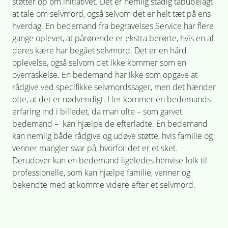
støtter op om initiativet. Det er nemlig stadig tabubelagt
at tale om selvmord, også selvom det er helt tæt på ens
hverdag. En bedemand fra begravelses Service har flere
gange oplevet, at pårørende er ekstra berørte, hvis en af
deres kære har begået selvmord. Det er en hård
oplevelse, også selvom det ikke kommer som en
overraskelse. En bedemand har ikke som opgave at
rådgive ved specifikke selvmordssager, men det hænder
ofte, at det er nødvendigt. Her kommer en bedemands
erfaring ind i billedet, da man ofte – som garvet
bedemand – kan hjælpe de efterladte. En bedemand
kan nemlig både rådgive og udøve støtte, hvis familie og
venner mangler svar på, hvorfor det er et sket.
Derudover kan en bedemand ligeledes henvise folk til
professionelle, som kan hjælpe familie, venner og
bekendte med at komme videre efter et selvmord.