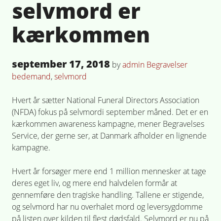
selvmord er
kærkommen
Posted
september 17, 2018
Posted
Tagged
by
admin
Begravelser
on
in
bedemand
,
selvmord
Hvert år sætter National Funeral Directors Association
(NFDA) fokus på selvmordi september måned. Det er en
kærkommen awareness kampagne, mener Begravelses
Service, der gerne ser, at Danmark afholder en lignende
kampagne.
Hvert år forsøger mere end 1 million mennesker at tage
deres eget liv, og mere end halvdelen formår at
gennemføre den tragiske handling. Tallene er stigende,
og selvmord har nu overhalet mord og leversygdomme
på listen over kilden til flest dødsfald. Selvmord er nu på